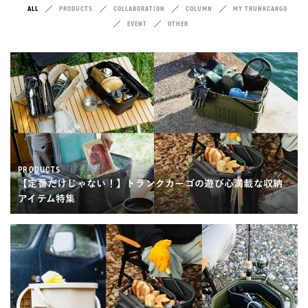
ALL
PRODUCTS
COLLABORATION
COLUMN
MY TRUNKCARGO
EVENT
OTHER
PRODUCTS
【定番だけじゃない！】トランクカーゴの遊び心満載な収納
アイテム特集