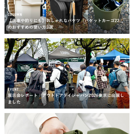
COLUMN
【洗車や釣りにも】おしゃれなバケツ「バケットカーゴ22」
のおすすめの使い方3選
EVENT
展示会レポート｜アウトドアデイジャパン2026東京に出展し
ました